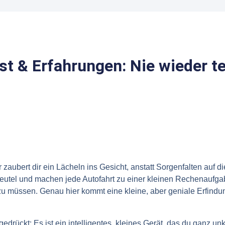
t & Erfahrungen: Nie wieder t
ter zaubert dir ein Lächeln ins Gesicht, anstatt Sorgenfalten auf 
eutel und machen jede Autofahrt zu einer kleinen Rechenaufgabe
 müssen. Genau hier kommt eine kleine, aber geniale Erfindung
rückt: Es ist ein intelligentes, kleines Gerät, das du ganz unko