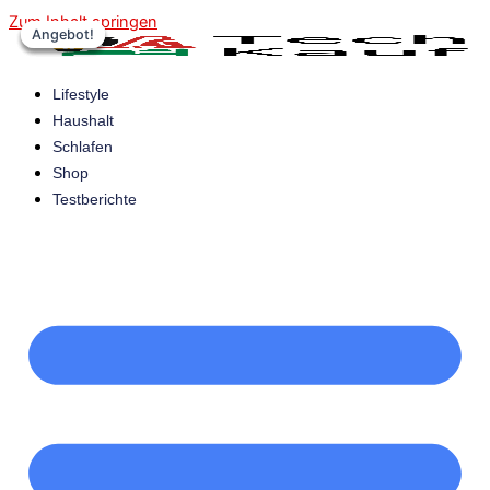
Zum Inhalt springen
Angebot!
Angebot!
Angebot!
Angebot!
Lifestyle
Haushalt
Schlafen
Shop
Testberichte