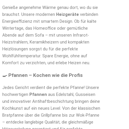
Genieße angenehme Wärme genau dort, wo du sie
brauchst. Unsere modernen
Heizgeräte
verbinden
Energieeffizienz mit smartem Design. Ob für kalte
Wintertage, das Homeoffice oder gemütliche
Abende auf dem Sofa – mit unseren Infrarot-
Heizstrahlern, Keramikheizern und kompakten
Heizlösungen sorgst du für die perfekte
Wohlfühltemperatur. Spare Energie, ohne auf
Komfort zu verzichten, und erlebe Heizen neu.
🍳 Pfannen – Kochen wie die Profis
Jedes Gericht verdient die perfekte Pfanne! Unsere
hochwertigen
Pfannen
aus Edelstahl, Gusseisen
und innovativer Antihaftbeschichtung bringen deine
Kochkunst auf ein neues Level. Von der klassischen
Bratpfanne über die Grillpfanne bis zur Wok-Pfanne
– entdecke langlebige Qualität, die gleichmäßige
Hitzeverteilung garantiert und für perfekte